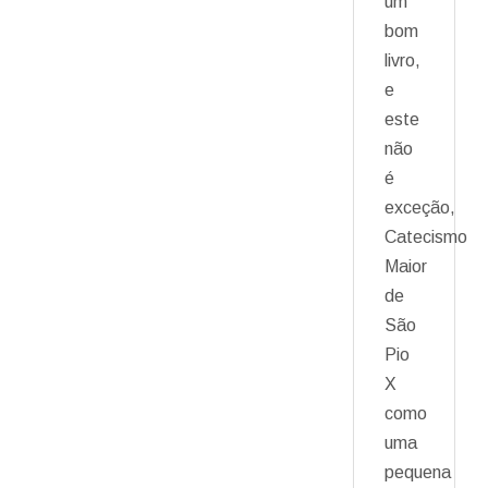
um
bom
livro,
e
este
não
é
exceção,
Catecismo
Maior
de
São
Pio
X
como
uma
pequena