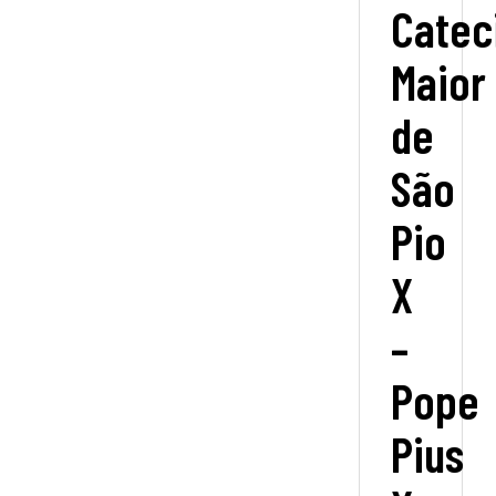
Catec
Maior
de
São
Pio
X
–
Pope
Pius