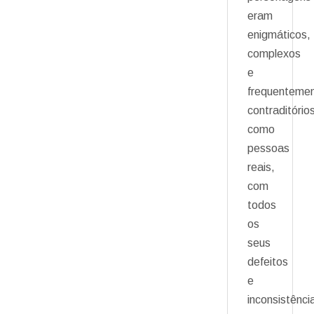
eram
enigmáticos,
complexos
e
frequenteme
contraditório
como
pessoas
reais,
com
todos
os
seus
defeitos
e
inconsistênci