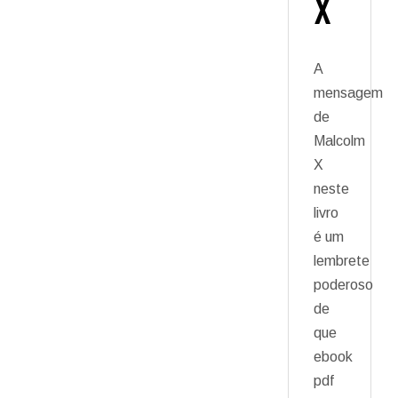
X
A
mensagem
de
Malcolm
X
neste
livro
é um
lembrete
poderoso
de
que
ebook
pdf