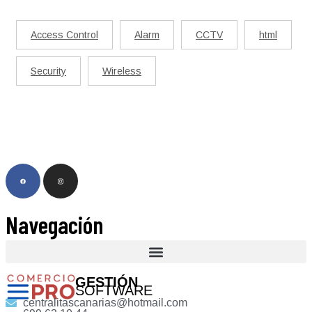
Access Control
Alarm
CCTV
html
Security
Wireless
Navegación
GESTIÓN
SOFTWARE
centralitascanarias@hotmail.com