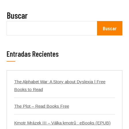
Buscar
Buscar
Entradas Recientes
The Alphabet War: A Story about Dyslexia | Free
Books to Read
The Plot – Read Books Free
Kmotr Mrázek III – Válka kmotrů : eBooks (EPUB)