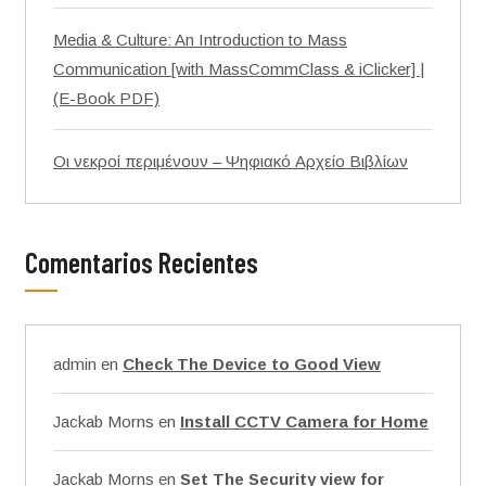
Media & Culture: An Introduction to Mass
Communication [with MassCommClass & iClicker] |
(E-Book PDF)
Οι νεκροί περιμένουν – Ψηφιακό Αρχείο Βιβλίων
Comentarios Recientes
admin
en
Check The Device to Good View
Jackab Morns
en
Install CCTV Camera for Home
Jackab Morns
en
Set The Security view for