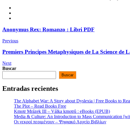
Anonymus Rex: Romanzo : Libri PDF
Previous
Premiers Principes Metaphysiques de La Science de 
Next
Buscar
Buscar
Entradas recientes
The Alphabet War: A Story about Dyslexia | Free Books to Re
The Plot – Read Books Free
Kmotr Mrázek III – Válka kmotrů : eBooks (EPUB)
Media & Culture: An Introduction to Mass Communication [w
Οι νεκροί περιμένουν – Ψηφιακό Αρχείο Βιβλίων