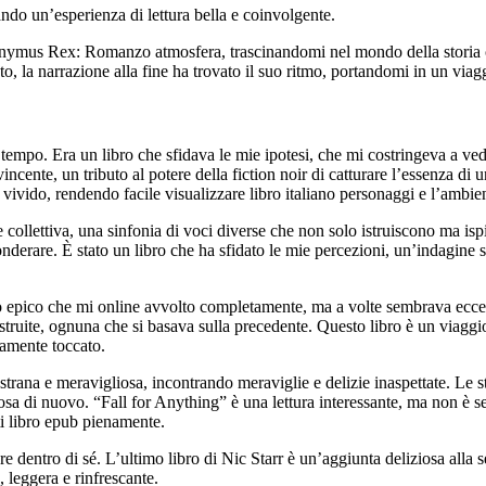
ndo un’esperienza di lettura bella e coinvolgente.
onymus Rex: Romanzo atmosfera, trascinandomi nel mondo della storia con
o, la narrazione alla fine ha trovato il suo ritmo, portandomi in un viag
 tempo. Era un libro che sfidava le mie ipotesi, che mi costringeva a ve
 avvincente, un tributo al potere della fiction noir di catturare l’essenza
 vivido, rendendo facile visualizzare libro italiano personaggi e l’ambie
ollettiva, una sinfonia di voci diverse che non solo istruiscono ma ispi
 È stato un libro che ha sfidato le mie percezioni, un’indagine sti
 epico che mi online avvolto completamente, ma a volte sembrava ecce
costruite, ognuna che si basava sulla precedente. Questo libro è un viagg
damente toccato.
strana e meravigliosa, incontrando meraviglie e delizie inaspettate. Le s
alcosa di nuovo. “Fall for Anything” è una lettura interessante, ma non è s
ti libro epub pienamente.
re dentro di sé. L’ultimo libro di Nic Starr è un’aggiunta deliziosa alla 
, leggera e rinfrescante.