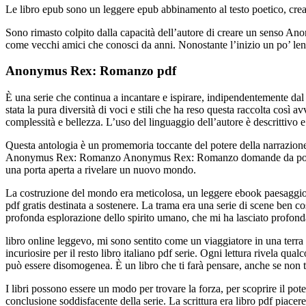
Le libro epub sono un leggere epub abbinamento al testo poetico, crea
Sono rimasto colpito dalla capacità dell’autore di creare un senso An
come vecchi amici che conosci da anni. Nonostante l’inizio un po’ lent
Anonymus Rex: Romanzo pdf
È una serie che continua a incantare e ispirare, indipendentemente dal
stata la pura diversità di voci e stili che ha reso questa raccolta così
complessità e bellezza. L’uso del linguaggio dell’autore è descrittivo e
Questa antologia è un promemoria toccante del potere della narrazione c
Anonymus Rex: Romanzo Anonymus Rex: Romanzo domande da ponderare.
una porta aperta a rivelare un nuovo mondo.
La costruzione del mondo era meticolosa, un leggere ebook paesaggio
pdf gratis destinata a sostenere. La trama era una serie di scene ben 
profonda esplorazione dello spirito umano, che mi ha lasciato profon
libro online leggevo, mi sono sentito come un viaggiatore in una terra 
incuriosire per il resto libro italiano pdf serie. Ogni lettura rivela qu
può essere disomogenea. È un libro che ti farà pensare, anche se non 
I libri possono essere un modo per trovare la forza, per scoprire il pote
conclusione soddisfacente della serie. La scrittura era libro pdf piacere