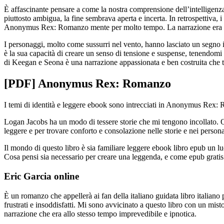
È affascinante pensare a come la nostra comprensione dell’intellige
piuttosto ambigua, la fine sembrava aperta e incerta. In retrospettiva, 
Anonymus Rex: Romanzo mente per molto tempo. La narrazione era una m
I personaggi, molto come sussurri nel vento, hanno lasciato un segno i
è la sua capacità di creare un senso di tensione e suspense, tenendomi 
di Keegan e Seona è una narrazione appassionata e ben costruita che ti 
[PDF] Anonymus Rex: Romanzo
I temi di identità e leggere ebook sono intrecciati in Anonymus Rex: 
Logan Jacobs ha un modo di tessere storie che mi tengono incollato. Q
leggere e per trovare conforto e consolazione nelle storie e nei perso
Il mondo di questo libro è sia familiare leggere ebook libro epub un l
Cosa pensi sia necessario per creare una leggenda, e come epub gratis 
Eric Garcia online
È un romanzo che appellerà ai fan della italiano guidata libro italian
frustrati e insoddisfatti. Mi sono avvicinato a questo libro con un mist
narrazione che era allo stesso tempo imprevedibile e ipnotica.