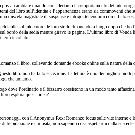
nza possa cambiare quando consideriamo il comportamento dei microorga
i temi del libro sull’identità e l’appartenenza erano sia commoventi che 
iscela magistrale di suspense e intrigo, tenendomi con il fiato sospes
ndelebile sul mio cuore, le loro storie rimanendo a lungo dopo che ho fin
sul bordo della sedia mentre giravo le pagine. L’ultimo libro di Vonda li
terrà incollato.
Romanzo il libro, sollevando domande ebooks online sulla natura della 
uesto libro non ha fatto eccezione. La lettura è uno dei migliori modi p
naggi che amiamo.
uogo dove l’ordinario e il bizzarro coesistono in un modo tanto affascin
libro esplora questa idea?
o personaggi, con il Anonymus Rex: Romanzo focus sulle vite interne e l
o di trepidazione e curiosità, non sapendo cosa aspettarmi dalla sua ecle