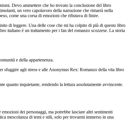
nismi. Devo ammettere che ho trovato la conclusione del libro
stimolanti, un vero capolavoro della narrazione che rimarrà nella
o, come una corsa di emozioni che rifiutava di finire.
ito di leggere. Una delle cose che mi ha colpito di più di questo libro
bro italiano è un trattamento per i fan del romanzo scozzese. La storia
comunità e della appartenenza.
er sfuggire agli stress e alle Anonymus Rex: Romanzo della vita libro
ante quanto inquietante, rendendo la lettura assolutamente avvincente.
e emozioni dei personaggi, ma potrebbe lasciare altri sentimenti
ttica mescolanza di temi e stili, solo per trovarmi immerso in una