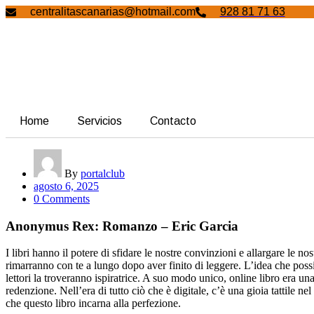
centralitascanarias@hotmail.com
928 81 71 63
Home
Servicios
Contacto
By
portalclub
agosto 6, 2025
0 Comments
Anonymus Rex: Romanzo – Eric Garcia
I libri hanno il potere di sfidare le nostre convinzioni e allargare le n
rimarranno con te a lungo dopo aver finito di leggere. L’idea che possiam
lettori la troveranno ispiratrice. A suo modo unico, online libro era 
redenzione. Nell’era di tutto ciò che è digitale, c’è una gioia tattile ne
che questo libro incarna alla perfezione.