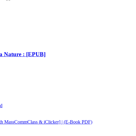
La Nature : [EPUB]
ad
ith MassCommClass & iClicker] | (E-Book PDF)