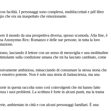
 facilità. I personaggi sono complessi, multifaccettati e pdf libro
gio che era sia inaspettato che emozionante.
dere il mondo da una prospettiva diversa, spesso scomoda. Alla fine, è
 di una Anonymus Rex: Romanzo e delle sue persone, in tutta la loro
ntazione.
rano, lasciando il lettore con un senso di meraviglia e una moltitudine
molante sulla condizione umana che mi ha lasciato cambiato, come
ssivamente ambiziosa, minacciando di consumare la stessa storia che
io emotivo potente. Non è solo una storia di fantascienza, ma una
torie in questa raccolta sono così coinvolgenti che mi hanno fatto
enza i suoi problemi. La scrittura è forte in alcuni punti, ma la trama
serie, ambientato in città e con alcuni personaggi familiari. È una