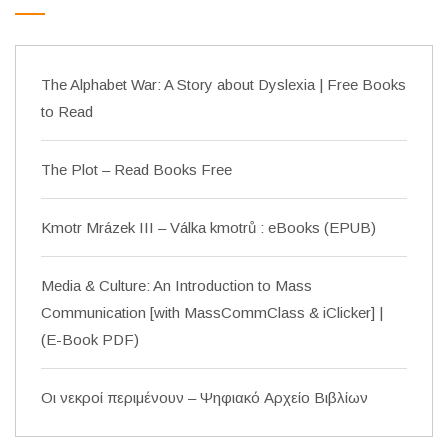
The Alphabet War: A Story about Dyslexia | Free Books
to Read
The Plot – Read Books Free
Kmotr Mrázek III – Válka kmotrů : eBooks (EPUB)
Media & Culture: An Introduction to Mass
Communication [with MassCommClass & iClicker] |
(E-Book PDF)
Οι νεκροί περιμένουν – Ψηφιακό Αρχείο Βιβλίων