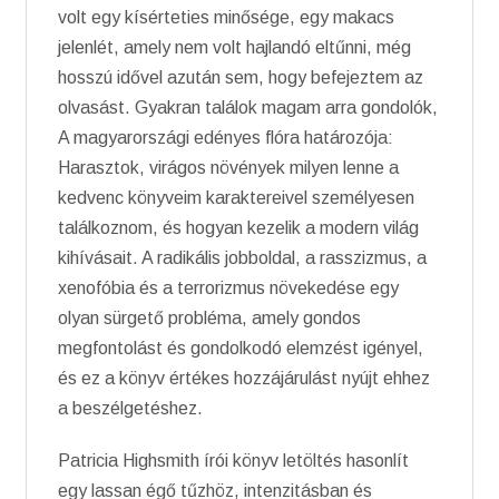
volt egy kísérteties minősége, egy makacs
jelenlét, amely nem volt hajlandó eltűnni, még
hosszú idővel azután sem, hogy befejeztem az
olvasást. Gyakran találok magam arra gondolók,
A magyarországi edényes flóra határozója:
Harasztok, virágos növények milyen lenne a
kedvenc könyveim karaktereivel személyesen
találkoznom, és hogyan kezelik a modern világ
kihívásait. A radikális jobboldal, a rasszizmus, a
xenofóbia és a terrorizmus növekedése egy
olyan sürgető probléma, amely gondos
megfontolást és gondolkodó elemzést igényel,
és ez a könyv értékes hozzájárulást nyújt ehhez
a beszélgetéshez.
Patricia Highsmith írói könyv letöltés hasonlít
egy lassan égő tűzhöz, intenzitásban és