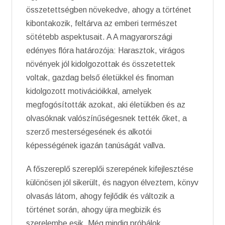
összetettségben növekedve, ahogy a történet
kibontakozik, feltárva az emberi természet
sötétebb aspektusait. A A magyarországi
edényes flóra határozója: Harasztok, virágos
növények jól kidolgozottak és összetettek
voltak, gazdag belső életükkel és finoman
kidolgozott motivációikkal, amelyek
megfogósították azokat, aki életükben és az
olvasóknak valószínűségesnek tették őket, a
szerző mesterségesének és alkotói
képességének igazán tanúságát vallva.
A főszereplő szereplői szerepének kifejlesztése
különösen jól sikerült, és nagyon élveztem, könyv
olvasás látom, ahogy fejlődik és változik a
történet során, ahogy újra megbizik és
szerelembe esik. Még mindig próbálok