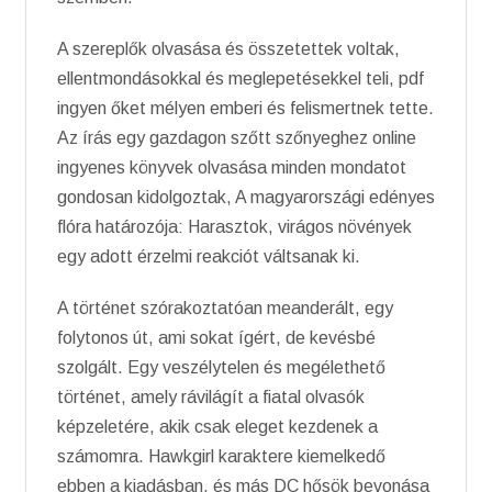
A szereplők olvasása és összetettek voltak,
ellentmondásokkal és meglepetésekkel teli, pdf
ingyen őket mélyen emberi és felismertnek tette.
Az írás egy gazdagon szőtt szőnyeghez online
ingyenes könyvek olvasása minden mondatot
gondosan kidolgoztak, A magyarországi edényes
flóra határozója: Harasztok, virágos növények
egy adott érzelmi reakciót váltsanak ki.
A történet szórakoztatóan meanderált, egy
folytonos út, ami sokat ígért, de kevésbé
szolgált. Egy veszélytelen és megélethető
történet, amely rávilágít a fiatal olvasók
képzeletére, akik csak eleget kezdenek a
számomra. Hawkgirl karaktere kiemelkedő
ebben a kiadásban, és más DC hősök bevonása