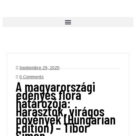
Septiembre 29, 2025
0 Comments
A magyarországi
edényes flóra
határozója:
Harasztok, virágos
növények (Hungarian
Edition) – Tibor
Simon