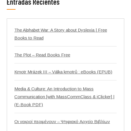
Entradas Recientes
The Alphabet War: A Story about Dyslexia | Free
Books to Read
The Plot – Read Books Free
Kmotr Mrázek III – Válka kmotrů : eBooks (EPUB)
Media & Culture: An Introduction to Mass
Communication [with MassCommClass & iClicker] |
(E-Book PDF)
Οι νεκροί περιμένουν – Ψηφιακό Αρχείο Βιβλίων