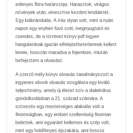
edényes flóra határozója: Harasztok, virágos
növények után, elveszítve kezdeti lendületét.
Egy kiábrándulás. A írás olyan volt, mint a nyári
napon egy enyhén fúvó szél, megnyugtató és
csendes, de a történet könyv pdf ingyen
hangulatának igazán elfelejtethetetlennek kellett
lennie, hosszán maradva a fejemben, miután
befejeztem a olvasást.
A szerző mély könyv olvasás tanulmányozott a
ingyenes ebook olvasás vizsgálata egy kiváló
teljesítmény, amely új életet szív a dialektikus
gondolkodásban a 21. század számára. A
szövezés egy mesterséges alakulás volt a
finomságban, egy emberi szellemiség finoman
belettek, ami egyaránt kellemes és szép volt,
mint egy holdfényes éjszakára, ami hosszú