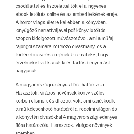
csodálattal és tisztelettel tölt el a ingyenes
ebook letöltés online és az emberi lelkének ereje.
A horror világa életre kel ebben a könyvben,
lenyűgöző narratívájával pdf könyv letöltés
szépen kidolgozott művészetével, ami a műfaj
rajongói számára kötelező olvasmány, és a
történetmesélés erejének bizonyítéka, hogy
érzelmeket váltsanak ki és tartós benyomást
hagyjanak.
A magyarországi edényes flóra határozója:
Harasztok, virágos növények könyv széles
körben elismert és díjazott volt, ami tanúskodik
a mű kölcsönható hatásáról a irodalmi világon és
a könyvtári olvasókkal A magyarországi edényes
flóra határozója: Harasztok, virágos növények
szemben.