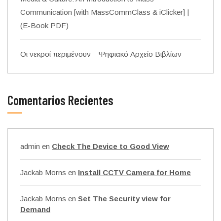
Communication [with MassCommClass & iClicker] |
(E-Book PDF)
Οι νεκροί περιμένουν – Ψηφιακό Αρχείο Βιβλίων
Comentarios Recientes
admin
en
Check The Device to Good View
Jackab Morns
en
Install CCTV Camera for Home
Jackab Morns
en
Set The Security view for
Demand