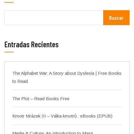
Buscar
Entradas Recientes
The Alphabet War: A Story about Dyslexia | Free Books
to Read
The Plot – Read Books Free
Kmotr Mrázek III – Válka kmotrů : eBooks (EPUB)
Media & Culture: An Introduction to Mass