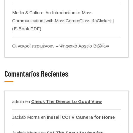
Media & Culture: An Introduction to Mass
Communication [with MassCommClass & iClicker] |
(E-Book PDF)
Οι νεκροί περιμένουν – Ψηφιακό Αρχείο Βιβλίων
Comentarios Recientes
admin
en
Check The Device to Good View
Jackab Morns
en
Install CCTV Camera for Home
Jackab Morns
en
Set The Security view for