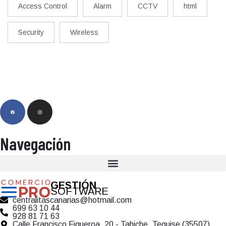
Access Control
Alarm
CCTV
html
Security
Wireless
Navegación
GESTIÓN
SOFTWARE
centralitascanarias@hotmail.com
699 63 10 44
928 81 71 63
Calle Francisco Figueroa, 20 - Tahiche, Teguise (35507)