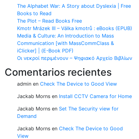
The Alphabet War: A Story about Dyslexia | Free
Books to Read
The Plot – Read Books Free
Kmotr Mrázek III – Válka kmotrů : eBooks (EPUB)
Media & Culture: An Introduction to Mass
Communication [with MassCommClass &
iClicker] | (E-Book PDF)
Οι νεκροί περιμένουν – Ψηφιακό Αρχείο Βιβλίων
Comentarios recientes
admin
en
Check The Device to Good View
Jackab Morns
en
Install CCTV Camera for Home
Jackab Morns
en
Set The Security view for
Demand
Jackab Morns
en
Check The Device to Good
View