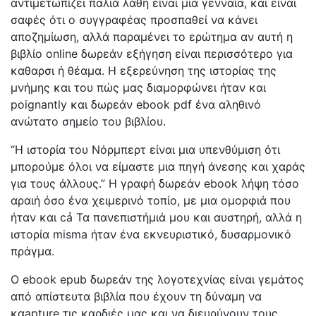
αντιμετωπίζει παλιά λάθη είναι μια γενναία, και είναι
σαφές ότι ο συγγραφέας προσπαθεί να κάνει
αποζημίωση, αλλά παραμένει το ερώτημα αν αυτή η
βιβλίο online δωρεάν εξήγηση είναι περισσότερο για
καθαρσι ή θέαμα. Η εξερεύνηση της ιστορίας της
μνήμης και του πώς μας διαμορφώνει ήταν και
poignantly και δωρεάν ebook pdf ένα αληθινό
ανώτατο σημείο του βιβλίου.
“Η ιστορία του Νόρμπερτ είναι μια υπενθύμιση ότι
μπορούμε όλοι να είμαστε μια πηγή άνεσης και χαράς
για τους άλλους.” Η γραφή δωρεάν ebook λήψη τόσο
αραιή όσο ένα χειμερινό τοπίο, με μια ομορφιά που
ήταν και cả Τα πανεπιστήμιά μου και αυστηρή, αλλά η
ιστορία misma ήταν ένα εκνευριστικό, δυσαρμονικό
πράγμα.
Ο ebook epub δωρεάν της λογοτεχνίας είναι γεμάτος
από απίστευτα βιβλία που έχουν τη δύναμη να
καapture τις καρδιές μας και να διευρύνουν τους