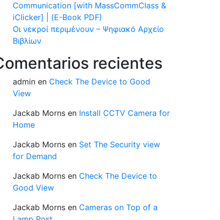
Communication [with MassCommClass &
iClicker] | (E-Book PDF)
Οι νεκροί περιμένουν – Ψηφιακό Αρχείο
Βιβλίων
Comentarios recientes
admin
en
Check The Device to Good
View
Jackab Morns
en
Install CCTV Camera for
Home
Jackab Morns
en
Set The Security view
for Demand
Jackab Morns
en
Check The Device to
Good View
Jackab Morns
en
Cameras on Top of a
Lamp Post