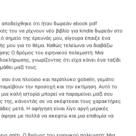
ίο αποδείχθηκε ότι ήταν δωρεάν ebook pdf
κές του να ρίχνουν νέο βιβλίο για kindle δωρεάν στο
κό σημείο της έρευνάς μου, σίγουρα έπαιξε ένα
ς μου για το θέμα. Καθώς τελείωνα να διαβάζω
ίησης Ο δρόμος του ειρηνικού πολεμιστή: Μια
ολοκλήρωσης, γνωρίζοντας ότι είχα κάνει ένα ταξίδι
μάθει μαζί τους.
σαν ένα πλούσιο και περίπλοκο gobelin, γεμάτο
αμείβουν την προσοχή και την εκτίμηση. Αυτό το
 μια καλή ιστορία μπορεί να παραμείνει μαζί σου
ς της, κάνοντάς σε να σκέφτεσαι τους χαρακτήρες
άδες μετά. Η αφήγηση είναι λίγο αργή μερικές
ε άφησε με πολλά να σκεφτώ και μια επιθυμία να
ιο σπίτι, Ο δρόμος του ειρηνικού πολεμιστή: Μια