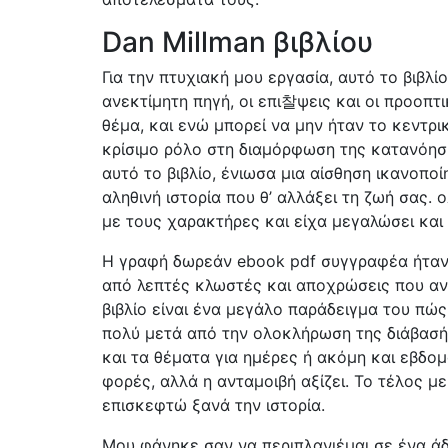
Dan Millman βιβλίου
Για την πτυχιακή μου εργασία, αυτό το βιβλ
ανεκτίμητη πηγή, οι επι찰ψεις και οι προοπτι
θέμα, και ενώ μπορεί να μην ήταν το κεντρι
κρίσιμο ρόλο στη διαμόρφωση της κατανόησή
αυτό το βιβλίο, ένιωσα μια αίσθηση ικανοπο
αληθινή ιστορία που θ’ αλλάξει τη ζωή σας. 
με τους χαρακτήρες και είχα μεγαλώσει και 
Η γραφή δωρεάν ebook pdf συγγραφέα ήταν 
από λεπτές κλωστές και αποχρώσεις που αντ
βιβλίο είναι ένα μεγάλο παράδειγμα του πώς
πολύ μετά από την ολοκλήρωση της διάβασή
και τα θέματα για ημέρες ή ακόμη και εβδομ
φορές, αλλά η ανταμοιβή αξίζει. Το τέλος μ
επισκεφτώ ξανά την ιστορία.
Μου φάνηκε σαν να περιπλανιέμαι σε ένα άδε