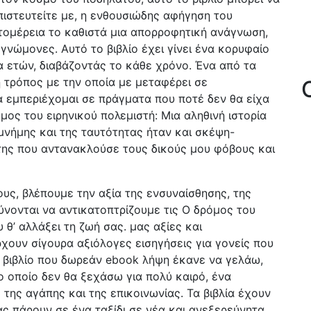
πιστευτείτε με, η ενθουσιώδης αφήγηση του
τομέρεια το καθιστά μια απορροφητική ανάγνωση,
ογνώμονες. Αυτό το βιβλίο έχει γίνει ένα κορυφαίο
α ετών, διαβάζοντάς το κάθε χρόνο. Ένα από τα
 τρόπος με την οποία με μεταφέρει σε
α εμπεριέχομαι σε πράγματα που ποτέ δεν θα είχα
ος του ειρηνικού πολεμιστή: Μια αληθινή ιστορία
ς μνήμης και της ταυτότητας ήταν και σκέψη-
ης που αντανακλούσε τους δικούς μου φόβους και
υς, βλέπουμε την αξία της ενσυναίσθησης, της
ύνονται να αντικατοπτρίζουμε τις Ο δρόμος του
υ θ’ αλλάξει τη ζωή σας. μας αξίες και
ρχουν σίγουρα αξιόλογες εισηγήσεις για γονείς που
 βιβλίο που δωρεάν ebook λήψη έκανε να γελάω,
ο οποίο δεν θα ξεχάσω για πολύ καιρό, ένα
της αγάπης και της επικοινωνίας. Τα βιβλία έχουν
ς πάρουν σε ένα ταξίδι σε νέα και ανεξερεύνητα