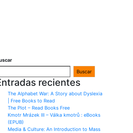
uscar
Buscar
Entradas recientes
The Alphabet War: A Story about Dyslexia
| Free Books to Read
The Plot – Read Books Free
Kmotr Mrázek III – Válka kmotrů : eBooks
(EPUB)
Media & Culture: An Introduction to Mass