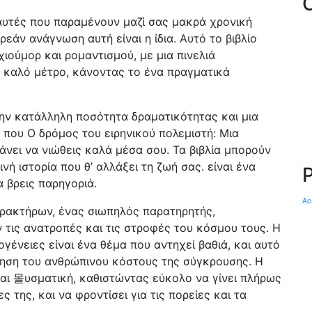
 αυτές που παραμένουν μαζί σας μακρά χρονική
ρεάν ανάγνωση αυτή είναι η ίδια. Αυτό το βιβλίο
ιούμορ και ρομαντισμού, με μια πινελιά
ια καλό μέτρο, κάνοντας το ένα πραγματικά
ην κατάλληλη ποσότητα δραματικότητας και μια
ου που Ο δρόμος του ειρηνικού πολεμιστή: Μια
κάνει να νιώθεις καλά μέσα σου. Τα βιβλία μπορούν
νή ιστορία που θ’ αλλάξει τη ζωή σας. είναι ένα
α βρεις παρηγοριά.
Ac
ρακτήρων, ένας σιωπηλός παρατηρητής,
ις ανατροπές και τις στροφές του κόσμου τους. Η
γένειες είναι ένα θέμα που αντηχεί βαθιά, και αυτό
ύνηση του ανθρώπινου κόστους της σύγκρουσης. Η
 και 몰υσματική, καθιστώντας εύκολο να γίνει πλήρως
 της, και να φροντίσει για τις πορείες και τα