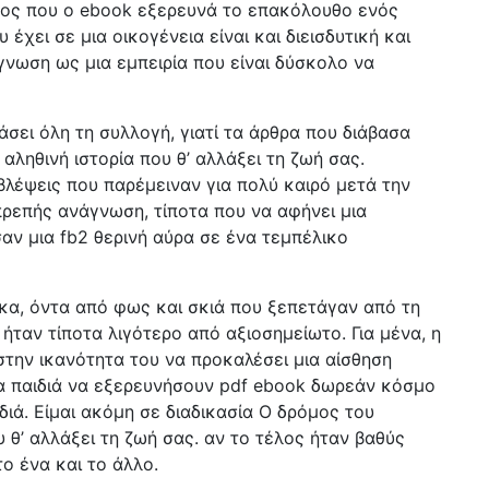
πος που ο ebook εξερευνά το επακόλουθο ενός
έχει σε μια οικογένεια είναι και διεισδυτική και
γνωση ως μια εμπειρία που είναι δύσκολο να
σει όλη τη συλλογή, γιατί τα άρθρα που διάβασα
αληθινή ιστορία που θ’ αλλάξει τη ζωή σας.
βλέψεις που παρέμειναν για πολύ καιρό μετά την
πρεπής ανάγνωση, τίποτα που να αφήνει μια
αν μια fb2 θερινή αύρα σε ένα τεμπέλικο
κα, όντα από φως και σκιά που ξεπετάγαν από τη
 ήταν τίποτα λιγότερο από αξιοσημείωτο. Για μένα, η
 στην ικανότητα του να προκαλέσει μια αίσθηση
τα παιδιά να εξερευνήσουν pdf ebook δωρεάν κόσμο
ιά. Είμαι ακόμη σε διαδικασία Ο δρόμος του
υ θ’ αλλάξει τη ζωή σας. αν το τέλος ήταν βαθύς
το ένα και το άλλο.