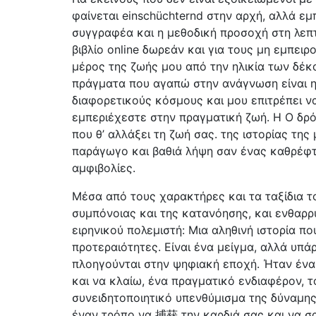
φαίνεται einschüchternd στην αρχή, αλλά εμ
συγγραφέα και η μεθοδική προσοχή στη λεπ
βιβλίο online δωρεάν και για τους μη εμπειρ
μέρος της ζωής μου από την ηλικία των δέκ
πράγματα που αγαπώ στην ανάγνωση είναι η
διαφορετικούς κόσμους και μου επιτρέπει ν
εμπεριέχεστε στην πραγματική ζωή. Η Ο δρόμ
που θ’ αλλάξει τη ζωή σας. της ιστορίας τη
παράγωγο και βαθιά λήψη σαν ένας καθρέφτ
αμφιβολίες.
Μέσα από τους χαρακτήρες και τα ταξίδια το
συμπόνοιας και της κατανόησης, και ενθαρρ
ειρηνικού πολεμιστή: Μια αληθινή ιστορία πο
προτεραιότητες. Είναι ένα μείγμα, αλλά υπά
πλοηγούνται στην ψηφιακή εποχή. Ήταν ένα
και να κλαίω, ένα πραγματικό ενδιαφέρον, τ
συνειδητοποιητικό υπενθύμισμα της δύναμης 
έναν τρόπο να 捕获 την καρδιά σας και να σα